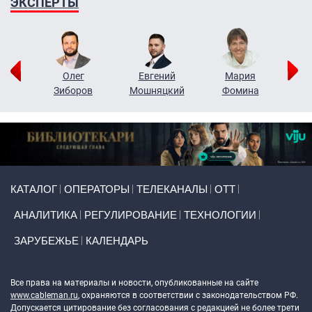
ЭКСПЕРТЫ
рий
Олег
Евгений
Мария
н
Зиборов
Мошняцкий
Фомина
Primary links
КАТАЛОГ
ОПЕРАТОРЫ
ТЕЛЕКАНАЛЫ
ОТТ
АНАЛИТИКА
РЕГУЛИРОВАНИЕ
ТЕХНОЛОГИИ
ЗАРУБЕЖЬЕ
КАЛЕНДАРЬ
Token Block
Все права на материалы и новости, опубликованные на сайте
www.cableman.ru
, охраняются в соответствии с законодательством РФ.
Допускается цитирование без согласования с редакцией не более трети