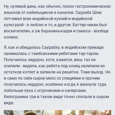
Ну, нулевой день, как обычно, полон гастрономических
изысков от кабельщиков и каналов. Саурабх Шом
потчевал всех индийской кухней и индийской
культурой - я люблю и то, и другое. Баттер-чикен был
восхитителен, а уж баранина-карри и самоса - вообще
космос.
Я, как и обещалась Саурабху, в индийском прикиде
занималась с тамбовскими ребятами тар-таром.
Получилось недурно, хотя, кажется, весь таз не
осилили - видела, как ребята под конец налепили из
остатков котлет и запекли на решетке. Тоже выход. Но
и само по себе сырое мясо со специями и прочим
получилось недурно, особенно когда я жахнула туда
побольше лука с огурчиками и каперсами.
Килограмма три в таком виде точно слопали в сыром
виде.