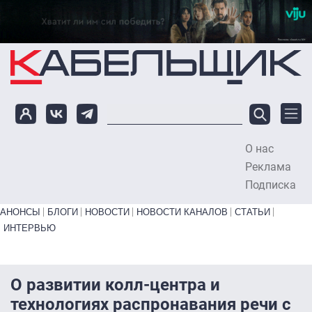
Перейти к основному содержанию
О нас
To
Реклама
Подписка
Primary links bottom
АНОНСЫ
БЛОГИ
НОВОСТИ
НОВОСТИ КАНАЛОВ
СТАТЬИ
ИНТЕРВЬЮ
О развитии колл-центра и
технологиях распронавания речи с