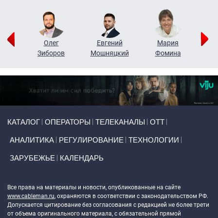
рий
Олег
Евгений
Мария
н
Зиборов
Мошняцкий
Фомина
Primary links
КАТАЛОГ
ОПЕРАТОРЫ
ТЕЛЕКАНАЛЫ
ОТТ
АНАЛИТИКА
РЕГУЛИРОВАНИЕ
ТЕХНОЛОГИИ
ЗАРУБЕЖЬЕ
КАЛЕНДАРЬ
Token Block
Все права на материалы и новости, опубликованные на сайте
www.cableman.ru
, охраняются в соответствии с законодательством РФ.
Допускается цитирование без согласования с редакцией не более трети
от объема оригинального материала, с обязательной прямой