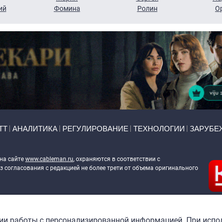
ий
Фомина
Ролин
О
ТТ
АНАЛИТИКА
РЕГУЛИРОВАНИЕ
ТЕХНОЛОГИИ
ЗАРУБЕ
 на сайте
www.cableman.ru
, охраняются в соответствии с
 согласования с редакцией не более трети от объема оригинального
ableman.ru
) в отношении обработки персональных данных
гии работы с персонализированной информацией. При испо