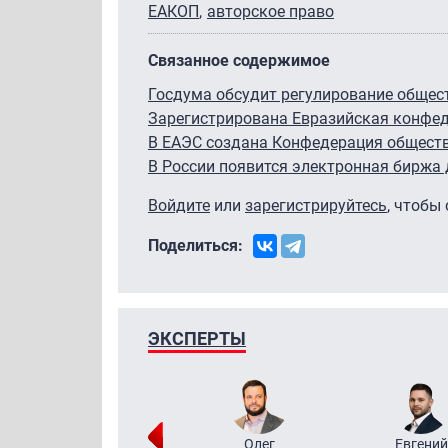
ЕАКОП
авторское право
Связанное содержимое
Госдума обсудит регулирование общес
Зарегистрирована Евразийская конфе
В ЕАЭС создана Конфедерация общест
В России появится электронная биржа
Войдите
или
зарегистрируйтесь
, чтобы
Поделиться:
ЭКСПЕРТЫ
Григорий
Олег
Евгений