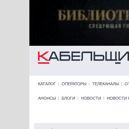
Перейти к основному содержанию
Primary links
КАТАЛОГ
ОПЕРАТОРЫ
ТЕЛЕКАНАЛЫ
О
Primary links bottom
АНОНСЫ
БЛОГИ
НОВОСТИ
НОВОСТИ 