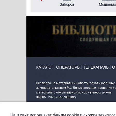
Кузин
Зиборов
Мошняцк
Primary links
КАТАЛОГ
ОПЕРАТОРЫ
ТЕЛЕКАНАЛЫ
О
Token Block
Все права на материалы и новости, опубликованные
законодательством РФ. Допускается цитирование без
материала, с обязательной прямой гиперссылкой.
©2005 - 2026 «Кабельщик»
Политика сайта "Кабельщик" (интернет-адреса
www.c
пользователей сети интернет
Наш сайт использует файлы cookie и схожие техноло
DrupalCoder — поддержка сайта c 2017 года