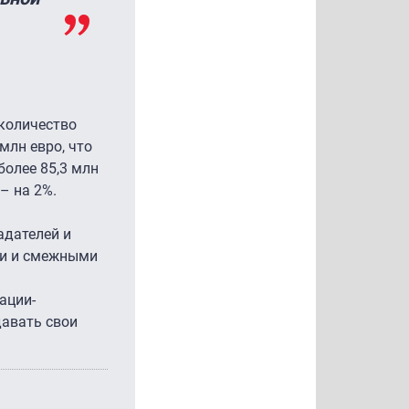
количество
млн евро, что
более 85,3 млн
 – на 2%.
дателей и
ми и смежными
ации-
давать свои