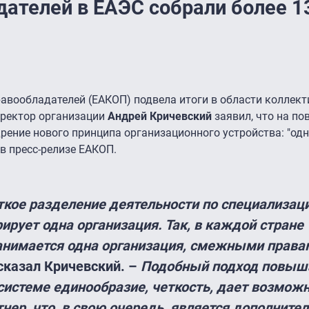
ателей в ЕАЭС собрали более 1
авообладателей (ЕАКОП) подвела итоги в области коллект
иректор организации
Андрей Кричевский
заявил, что на п
ение нового принципа организационного устройства: "од
 в пресс-релизе ЕАКОП.
кое разделение деятельности по специализац
рует одна организация. Так, в каждой стране
анимается одна организация, смежными права
 сказал Кричевский. –
Подобный подход повыш
системе единообразие, четкость, дает возмож
тнер, что, в свою очередь, является дополните