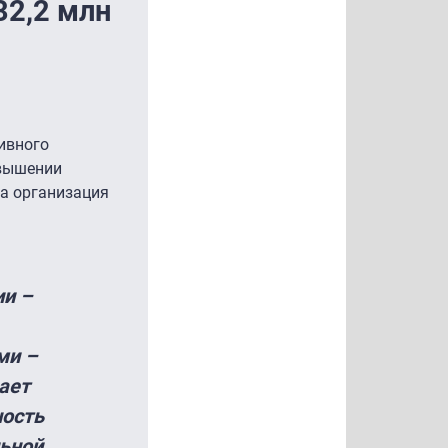
32,2 млн
ивного
овышении
на организация
ии –
ми –
ает
ность
льной