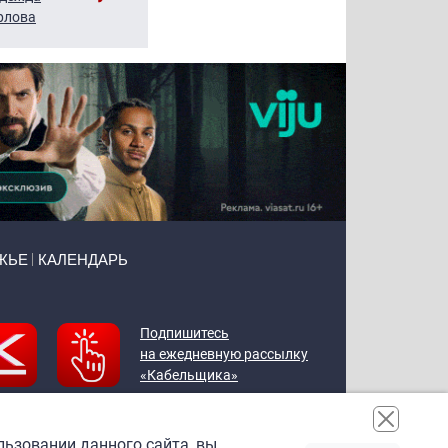
рлова
Щербаль
Леонтьев
ЖЬЕ
КАЛЕНДАРЬ
Подпишитесь
на ежедневную рассылку
«Кабельщика»
льзовании данного сайта, вы