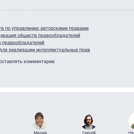
тв по управлению авторскими правами
дерация обществ правообладателей
в правообладателей
 для реализации интеллектуальных прав
 оставлять комментарии
Мария
Сергей
На