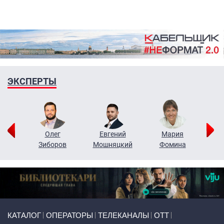
ЭКСПЕРТЫ
рий
Олег
Евгений
Мария
н
Зиборов
Мошняцкий
Фомина
Primary links
КАТАЛОГ
ОПЕРАТОРЫ
ТЕЛЕКАНАЛЫ
ОТТ