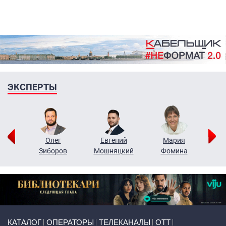
ЭКСПЕРТЫ
рий
Олег
Евгений
Мария
н
Зиборов
Мошняцкий
Фомина
Primary links
КАТАЛОГ
ОПЕРАТОРЫ
ТЕЛЕКАНАЛЫ
ОТТ