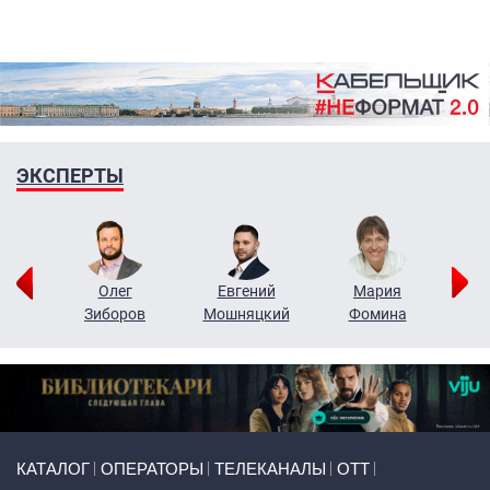
ЭКСПЕРТЫ
рий
Олег
Евгений
Мария
н
Зиборов
Мошняцкий
Фомина
Primary links
КАТАЛОГ
ОПЕРАТОРЫ
ТЕЛЕКАНАЛЫ
ОТТ