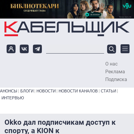
Перейти к основному содержанию
О нас
To
Реклама
Подписка
Primary links bottom
АНОНСЫ
БЛОГИ
НОВОСТИ
НОВОСТИ КАНАЛОВ
СТАТЬИ
ИНТЕРВЬЮ
Okko дал подписчикам доступ к
спорту, а KION к