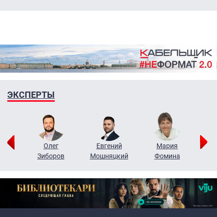
ЭКСПЕРТЫ
рий
Олег
Евгений
Мария
н
Зиборов
Мошняцкий
Фомина