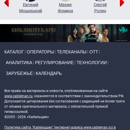
ор
Евгений
Мария
Сергей
Н
ко
Мошняцкий
Фомина
Ролин
Primary links
КАТАЛОГ
ОПЕРАТОРЫ
ТЕЛЕКАНАЛЫ
ОТТ
АНАЛИТИКА
РЕГУЛИРОВАНИЕ
ТЕХНОЛОГИИ
ЗАРУБЕЖЬЕ
КАЛЕНДАРЬ
Token Block
Все права на материалы и новости, опубликованные на сайте
www.cableman.ru
, охраняются в соответствии с законодательством РФ.
Допускается цитирование без согласования с редакцией не более трети
от объема оригинального материала, с обязательной прямой
гиперссылкой.
©2005 - 2026 «Кабельщик»
Политика сайта "Кабельщик" (интернет-адреса
www.cableman.ru
) в