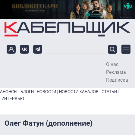
Перейти к основному содержанию
О нас
To
Реклама
Подписка
Primary links bottom
АНОНСЫ
БЛОГИ
НОВОСТИ
НОВОСТИ КАНАЛОВ
СТАТЬИ
ИНТЕРВЬЮ
Олег Фатун (дополнение)