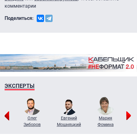
комментарии
Поделиться:
ЭКСПЕРТЫ
рий
Олег
Евгений
Мария
н
Зиборов
Мошняцкий
Фомина