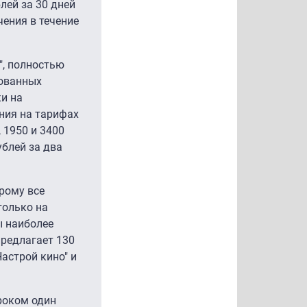
лей за 30 дней
ения в течение
", полностью
дованных
и на
ния на тарифах
 1950 и 3400
ублей за два
рому все
только на
ы наиболее
предлагает 130
астрой кино" и
роком один