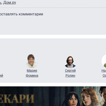
ь
Дом.ру
 оставлять комментарии
Мария
Сергей
На
ий
Фомина
Ролин
О