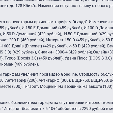
авит до 128 Кбит/с. Изменения вступают в силу с нового р
нета по некоторым архивным тарифам
"Акадо"
. Изменения 
9 рублей), И-150 E Домашний (459 рублей), И-100 D Домаш
), И-50 D Домашний (429 рублей), И-50 E Домашний (429 руб
рнет 200 D (469 рублей), Интернет 150 D (459 рублей), И-50 E
-1600 Драйв (Ethernet) (429 рублей), И-50 D (429 рублей), В
IS 3.0) (429 рублей), Онлайн+ 3000-4 (429 рублей),Онлайн+80
й), Турбо (Docsis 3.0) (459 рублей), Удача Плюс (DOCSIS 3.0)
иноман (469 рублей).
ым тарифам увеличит провайдер
Goodline
. Стоимость обсл
00, Антитариф (200), Антитариф (300), БШД-750, БШД-950, В
 вместе (300), Гигабит, Мощный, На вершине, На высоте (100)
овые безлимитные тарифы на спутниковый интернет-ком
 "Интернет безлимитный 10+" обойдётся в 2290 рублей в ме