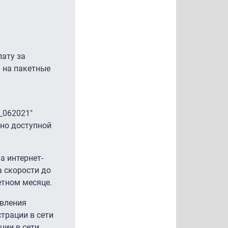
лату за
ы на пакетные
_062021"
ьно доступной
а интернет-
а скорости до
етном месяце.
овления
трации в сети
ции в сети