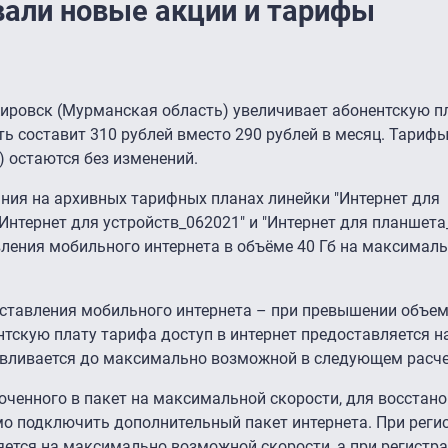
али новые акции и тарифы
Кировск (Мурманская область) увеличивает абонентскую п
ть составит 310 рублей вместо 290 рублей в месяц. Тариф
) остаются без изменений.
ия на архивных тарифных планах линейки "Интернет для
"Интернет для устройств_062021" и "Интернет для планшета
ления мобильного интернета в объёме 40 Гб на максимал
ставления мобильного интернета – при превышении объем
нтскую плату тарифа доступ в интернет предоставляется н
навливается до максимально возможной в следующем расч
ченного в пакет на максимальной скорости, для восстан
мо подключить дополнительный пакет интернета. При регис
яется на максимально возможной скорости, а при регистра