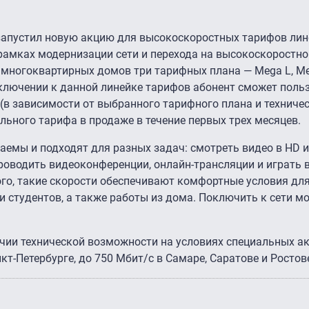
запустил новую акцию для высокоскороcтных тарифов лин
 рамках модернизации сети и перехода на высокоскоростно
многоквартирных домов три тарифных плана — Mega L, Me
дключении к данной линейке тарифов абонент сможет поль
 (в зависимости от выбранного тарифного плана и техниче
льного тарифа в продаже в течение первых трех месяцев.
аемы и подходят для разных задач: смотреть видео в HD и
роводить видеоконференции, онлайн-трансляции и играть 
го, такие скорости обеспечивают комфортные условия дл
 студентов, а также работы из дома. Поключить к сети м
чии технической возможности на условиях специальных ак
кт-Петербурге, до 750 Мбит/с в Самаре, Саратове и Ростов