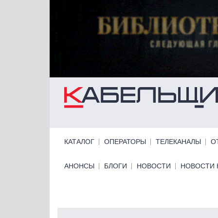
Перейти к основному содержанию
Primary links
КАТАЛОГ
ОПЕРАТОРЫ
ТЕЛЕКАНАЛЫ
О
Primary links bottom
АНОНСЫ
БЛОГИ
НОВОСТИ
НОВОСТИ 