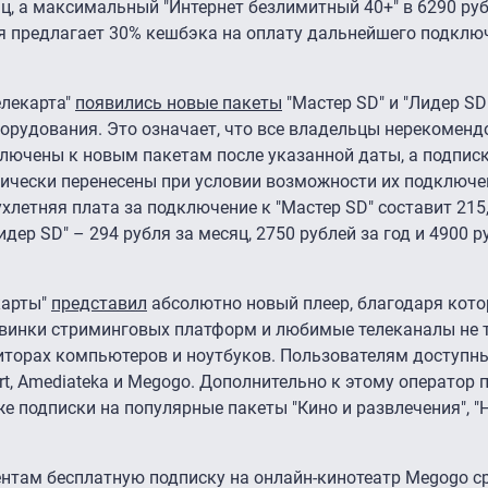
ц, а максимальный "Интернет безлимитный 40+" в 6290 руб
 предлагает 30% кешбэка на оплату дальнейшего подключ
елекарта"
появились новые пакеты
"Мастер SD" и "Лидер SD
орудования. Это означает, что все владельцы нерекомен
лючены к новым пакетам после указанной даты, а подписк
ически перенесены при условии возможности их подключе
ухлетняя плата за подключение к "Мастер SD" составит 215,
дер SD" – 294 рубля за месяц, 2750 рублей за год и 4900 р
карты"
представил
абсолютно новый плеер, благодаря кото
овинки стриминговых платформ и любимые телеканалы не 
ниторах компьютеров и ноутбуков. Пользователям доступн
t, Amediateka и Megogo. Дополнительно к этому оператор 
е подписки на популярные пакеты "Кино и развлечения", "Н
нтам бесплатную подписку на онлайн-кинотеатр Megogo с