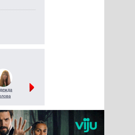
дежда
Мария
Алексей
рлова
Щербаль
Леонтьев