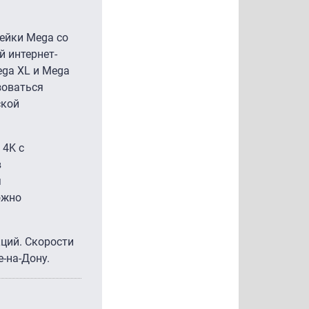
ейки Mega со
й интернет-
ga XL и Mega
зоваться
ской
 4K с
в
я
ожно
ций. Скорости
е-на-Дону.