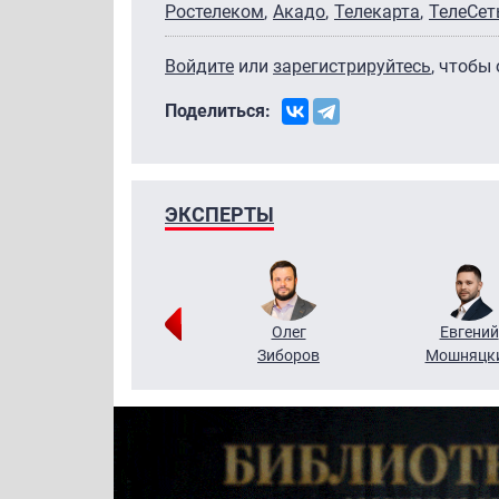
Ростелеком
Акадо
Телекарта
ТелеСет
Войдите
или
зарегистрируйтесь
, чтобы
Поделиться:
ЭКСПЕРТЫ
Григорий
Олег
Евгений
Кузин
Зиборов
Мошняцк