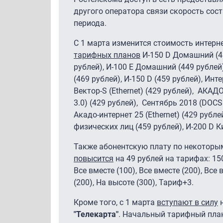
другого оператора связи скорость сост
периода.
С 1 марта изменится стоимость интер
тарифных планов
И-150 D Домашний (45
рублей), И-100 E Домашний (449 рублей
(469 рублей), И-150 D (459 рублей), Инте
Вектор-S (Ethernet) (429 рублей), АКАДО
3.0) (429 рублей), Сентябрь 2018 (DOCS
Акадо-интернет 25 (Ethernet) (429 рубле
физических лиц (459 рублей), И-200 D К
Также абонентскую плату по некотор
повысится
на 49 рублей на тарифах: 15
Все вместе (100), Все вместе (200), Все
(200), На высоте (300), Тариф+3.
Кроме того, с 1 марта
вступают в силу
н
"Телекарта"
. Начальный тарифный план