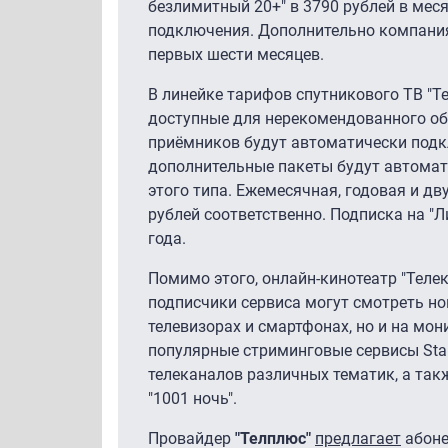
безлимитный 20+" в 3790 рублей в меся
подключения. Дополнительно компания
первых шести месяцев.
В линейке тарифов спутникового ТВ "Т
доступные для нерекомендованного об
приёмников будут автоматически подк
дополнительные пакеты будут автомат
этого типа. Ежемесячная, годовая и дв
рублей соответственно. Подписка на "Ли
года.
Помимо этого, онлайн-кинотеатр "Теле
подписчики сервиса могут смотреть н
телевизорах и смартфонах, но и на мо
популярные стриминговые сервисы Star
телеканалов различных тематик, а такж
"1001 ночь".
Провайдер
"Телплюс"
предлагает
абоне