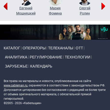
ор
Евгений
Мария
Сергей
Н
ко
Мошняцкий
Фомина
Ролин
Primary links
КАТАЛОГ
ОПЕРАТОРЫ
ТЕЛЕКАНАЛЫ
ОТТ
АНАЛИТИКА
РЕГУЛИРОВАНИЕ
ТЕХНОЛОГИИ
ЗАРУБЕЖЬЕ
КАЛЕНДАРЬ
Token Block
Все права на материалы и новости, опубликованные на сайте
www.cableman.ru
, охраняются в соответствии с законодательством РФ.
Допускается цитирование без согласования с редакцией не более трети
от объема оригинального материала, с обязательной прямой
гиперссылкой.
©2005 - 2026 «Кабельщик»