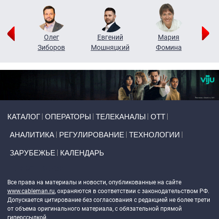
рий
Олег
Евгений
Мария
н
Зиборов
Мошняцкий
Фомина
Primary links
КАТАЛОГ
ОПЕРАТОРЫ
ТЕЛЕКАНАЛЫ
ОТТ
АНАЛИТИКА
РЕГУЛИРОВАНИЕ
ТЕХНОЛОГИИ
ЗАРУБЕЖЬЕ
КАЛЕНДАРЬ
Token Block
Все права на материалы и новости, опубликованные на сайте
www.cableman.ru
, охраняются в соответствии с законодательством РФ.
Допускается цитирование без согласования с редакцией не более трети
от объема оригинального материала, с обязательной прямой
гиперссылкой.