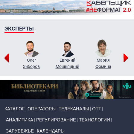
ЭКСПЕРТЫ
рий
Олег
Евгений
Мария
н
Зиборов
Мошняцкий
Фомина
Primary links
КАТАЛОГ
ОПЕРАТОРЫ
ТЕЛЕКАНАЛЫ
ОТТ
АНАЛИТИКА
РЕГУЛИРОВАНИЕ
ТЕХНОЛОГИИ
ЗАРУБЕЖЬЕ
КАЛЕНДАРЬ