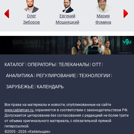
рий
Олег
Евгений
Мария
н
Зиборов
Мошняцкий
Фомина
Primary links
КАТАЛОГ
ОПЕРАТОРЫ
ТЕЛЕКАНАЛЫ
ОТТ
АНАЛИТИКА
РЕГУЛИРОВАНИЕ
ТЕХНОЛОГИИ
ЗАРУБЕЖЬЕ
КАЛЕНДАРЬ
Token Block
Все права на материалы и новости, опубликованные на сайте
www.cableman.ru
, охраняются в соответствии с законодательством РФ.
Допускается цитирование без согласования с редакцией не более трети
от объема оригинального материала, с обязательной прямой
гиперссылкой.
©2005 - 2026 «Кабельщик»