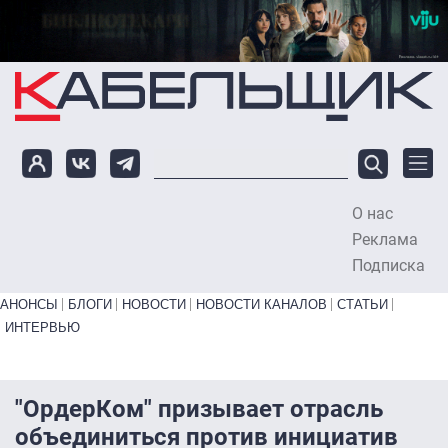
Перейти к основному содержанию
О нас
To
Реклама
Подписка
Primary links bottom
АНОНСЫ
БЛОГИ
НОВОСТИ
НОВОСТИ КАНАЛОВ
СТАТЬИ
ИНТЕРВЬЮ
"ОрдерКом" призывает отрасль
объединиться против инициатив