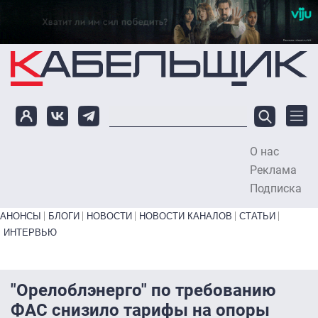
Перейти к основному содержанию
О нас
To
Реклама
Подписка
Primary links bottom
АНОНСЫ
БЛОГИ
НОВОСТИ
НОВОСТИ КАНАЛОВ
СТАТЬИ
ИНТЕРВЬЮ
"Орелоблэнерго" по требованию
ФАС снизило тарифы на опоры