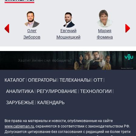
рий
Олег
Евгений
Мария
н
Зиборов
Мошняцкий
Фомина
Primary links
КАТАЛОГ
ОПЕРАТОРЫ
ТЕЛЕКАНАЛЫ
ОТТ
АНАЛИТИКА
РЕГУЛИРОВАНИЕ
ТЕХНОЛОГИИ
ЗАРУБЕЖЬЕ
КАЛЕНДАРЬ
Token Block
Все права на материалы и новости, опубликованные на сайте
www.cableman.ru
, охраняются в соответствии с законодательством РФ.
Допускается цитирование без согласования с редакцией не более трети