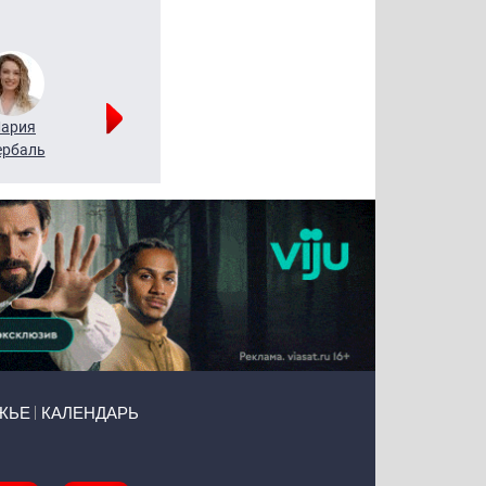
ария
Алексей
Татьяна
рбаль
Леонтьев
Воронова
ЖЬЕ
КАЛЕНДАРЬ