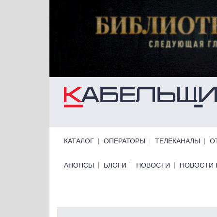
Перейти к основному содержанию
Primary links
КАТАЛОГ
ОПЕРАТОРЫ
ТЕЛЕКАНАЛЫ
О
Primary links bottom
АНОНСЫ
БЛОГИ
НОВОСТИ
НОВОСТИ 