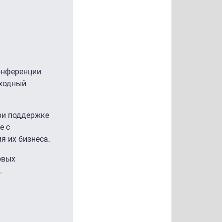
онференции
еходный
при поддержке
е с
я их бизнеса.
овых
.