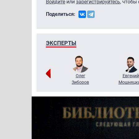
Войдите
или
зарегистрируйтесь
, чтобы
Поделиться:
ЭКСПЕРТЫ
Григорий
Олег
Евгений
Кузин
Зиборов
Мошняцк