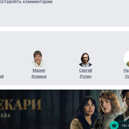
 оставлять комментарии
Мария
Сергей
На
ий
Фомина
Ролин
О