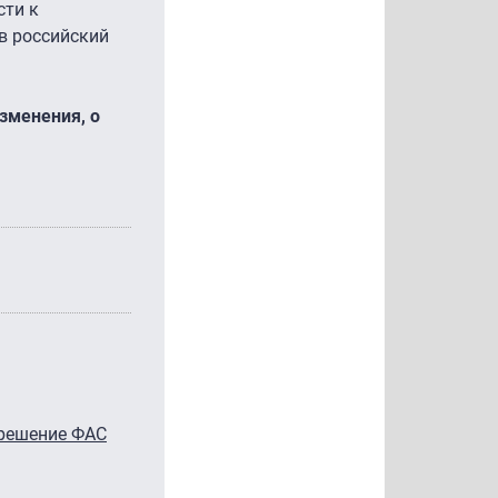
сти к
в российский
зменения, о
 решение ФАС