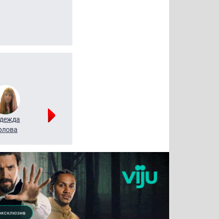
дежда
Мария
Алексей
рлова
Щербаль
Леонтьев