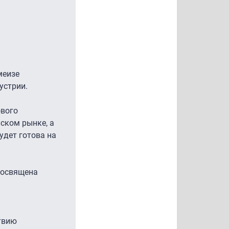
меизе
устрии.
ового
йском рынке, а
удет готова на
посвящена
твию