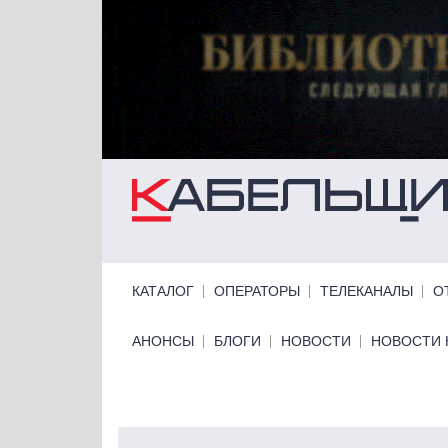
Перейти к основному содержанию
Primary links
КАТАЛОГ
ОПЕРАТОРЫ
ТЕЛЕКАНАЛЫ
О
Primary links bottom
АНОНСЫ
БЛОГИ
НОВОСТИ
НОВОСТИ 