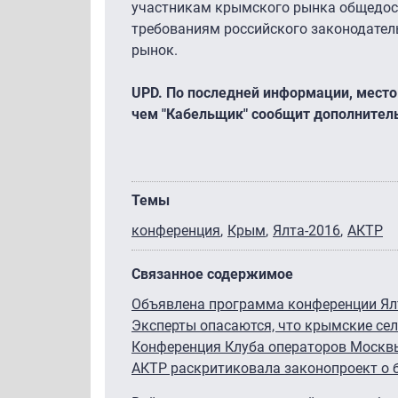
участникам крымского рынка общедосту
требованиям российского законодатель
рынок.
UPD. По последней информации, место
чем "Кабельщик" сообщит дополнител
Темы
конференция
Крым
Ялта-2016
АКТР
Связанное содержимое
Объявлена программа конференции Ял
Эксперты опасаются, что крымские сел
Конференция Клуба операторов Москв
АКТР раскритиковала законопроект о 