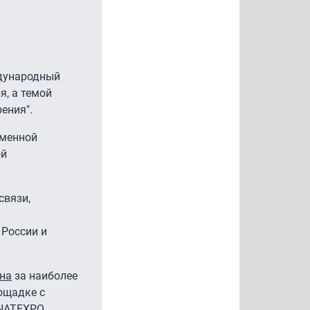
ждународный
я, а темой
ения".
еменной
ой
связи,
 России и
на
за наиболее
ощадке с
NATEXPO.