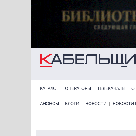
Перейти к основному содержанию
Primary links
КАТАЛОГ
ОПЕРАТОРЫ
ТЕЛЕКАНАЛЫ
О
Primary links bottom
АНОНСЫ
БЛОГИ
НОВОСТИ
НОВОСТИ 