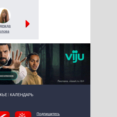
дежда
Мария
Алексей
рлова
Щербаль
Леонтьев
ЖЬЕ
КАЛЕНДАРЬ
Подпишитесь