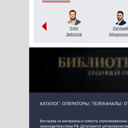
Григорий
Олег
Евгений
Кузин
Зиборов
Мошняцк
Primary links
КАТАЛОГ
ОПЕРАТОРЫ
ТЕЛЕКАНАЛЫ
О
Token Block
Все права на материалы и новости, опубликованные
законодательством РФ. Допускается цитирование без