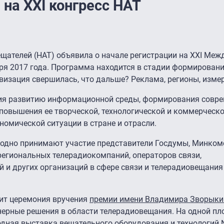
на XXI конгресс НАТ
щателей (НАТ) объявила о начале регистрации на XXI Ме
бря 2017 года. Программа находится в стадии формировани
визация свершилась, что дальше? Реклама, регионы, измер
вия развитию информационной среды, формирования совр
 повышения ее творческой, технологической и коммерческ
номической ситуации в стране и отрасли.
одно принимают участие представители Госдумы, Минком
региональных телерадиокомпаний, операторов связи,
и других организаций в сфере связи и телерадиовещания
дит церемония вручения
премии имени Владимира Зворыки
ерные решения в области телерадиовещания. На одной пл
дная выставка вещательного оборудования и технологий 