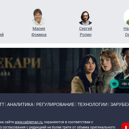
Мария
Сергей
На
ий
Фомина
Ролин
О
ТТ
АНАЛИТИКА
РЕГУЛИРОВАНИЕ
ТЕХНОЛОГИИ
ЗАРУБЕ
 на сайте
www.cableman.ru
, охраняются в соответствии с
 согласования с редакцией не более трети от объема оригинального