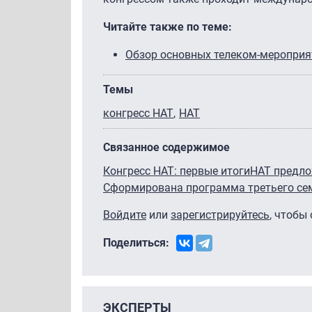
Читайте также по теме:
Обзор основных телеком-мероприят
Темы
конгресс НАТ
НАТ
Связанное содержимое
Конгресс НАТ: первые итоги
НАТ предло
Сформирована программа третьего се
Войдите
или
зарегистрируйтесь
, чтобы
Поделиться:
ЭКСПЕРТЫ