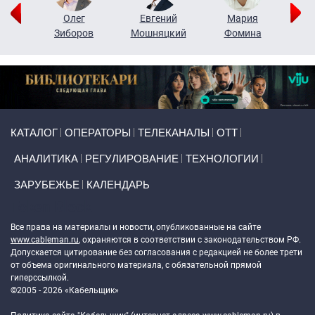
рий
Олег
Евгений
Мария
н
Зиборов
Мошняцкий
Фомина
Primary links
КАТАЛОГ
ОПЕРАТОРЫ
ТЕЛЕКАНАЛЫ
ОТТ
АНАЛИТИКА
РЕГУЛИРОВАНИЕ
ТЕХНОЛОГИИ
ЗАРУБЕЖЬЕ
КАЛЕНДАРЬ
Token Block
Все права на материалы и новости, опубликованные на сайте
www.cableman.ru
, охраняются в соответствии с законодательством РФ.
Допускается цитирование без согласования с редакцией не более трети
от объема оригинального материала, с обязательной прямой
гиперссылкой.
©2005 - 2026 «Кабельщик»