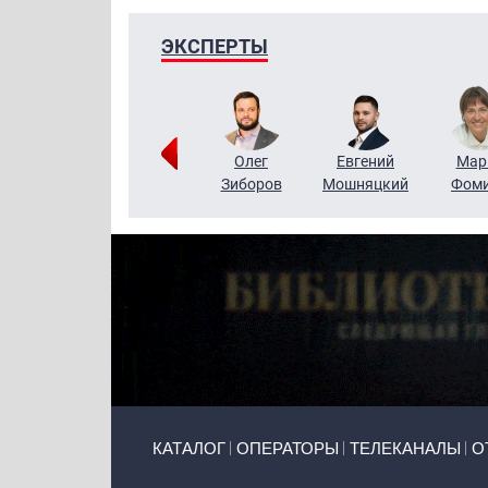
ЭКСПЕРТЫ
Тимур
Григорий
Олег
Евгений
Мар
Чудутов
Кузин
Зиборов
Мошняцкий
Фом
Primary links
КАТАЛОГ
ОПЕРАТОРЫ
ТЕЛЕКАНАЛЫ
О
Token Block