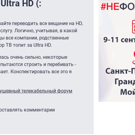
ltra HD (:
йте переводить все вещание на HD,
слугу. Логично, учитывая, в какой
оды все компании, родственные
лор ТВ топит за Ultra HD.
лась очень сильно, некоторые
 пытаются строить и перебивать -
ает. Конспектировать все это я
душевный телекабельный форум
 оставлять комментарии