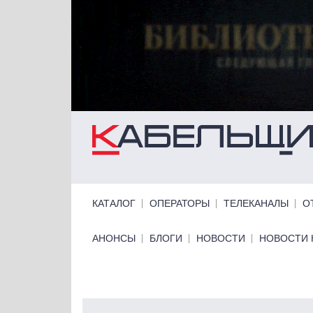
Перейти к основному содержанию
Primary links
КАТАЛОГ
ОПЕРАТОРЫ
ТЕЛЕКАНАЛЫ
О
Primary links bottom
АНОНСЫ
БЛОГИ
НОВОСТИ
НОВОСТИ 