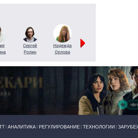
ия
Сергей
Надежда
Мария
Алексей
ина
Ролин
Орлова
Щербаль
Леонтьев
ТТ
АНАЛИТИКА
РЕГУЛИРОВАНИЕ
ТЕХНОЛОГИИ
ЗАРУБЕ