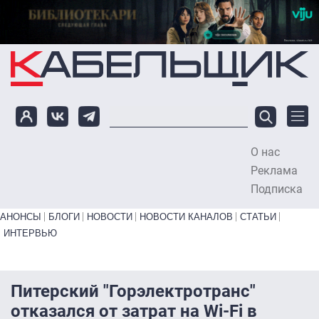
Перейти к основному содержанию
О нас
To
Реклама
Подписка
Primary links bottom
АНОНСЫ
БЛОГИ
НОВОСТИ
НОВОСТИ КАНАЛОВ
СТАТЬИ
ИНТЕРВЬЮ
Питерский "Горэлектротранс"
отказался от затрат на Wi-Fi в