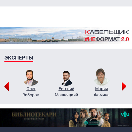
ЭКСПЕРТЫ
рий
Олег
Евгений
Мария
н
Зиборов
Мошняцкий
Фомина