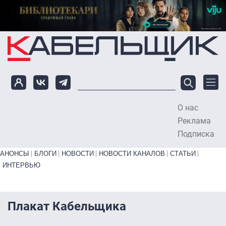
Перейти к основному содержанию
О нас
To
Реклама
Подписка
Primary links bottom
АНОНСЫ
БЛОГИ
НОВОСТИ
НОВОСТИ КАНАЛОВ
СТАТЬИ
ИНТЕРВЬЮ
Плакат Кабельщика