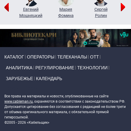
ор
Евгений
Мария
Сергей
Н
ко
Мошняцкий
Фомина
Ролин
Primary links
КАТАЛОГ
ОПЕРАТОРЫ
ТЕЛЕКАНАЛЫ
ОТТ
АНАЛИТИКА
РЕГУЛИРОВАНИЕ
ТЕХНОЛОГИИ
ЗАРУБЕЖЬЕ
КАЛЕНДАРЬ
Token Block
Все права на материалы и новости, опубликованные на сайте
www.cableman.ru
, охраняются в соответствии с законодательством РФ.
Допускается цитирование без согласования с редакцией не более трети
от объема оригинального материала, с обязательной прямой
гиперссылкой.
©2005 - 2026 «Кабельщик»