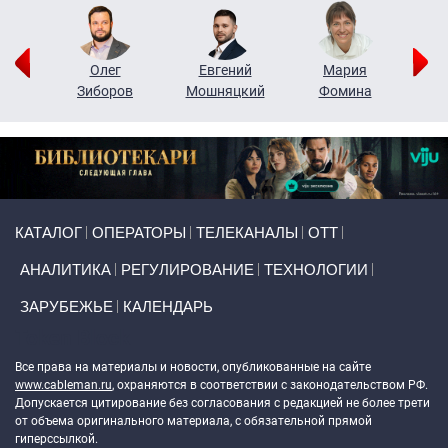
рий
Олег
Евгений
Мария
н
Зиборов
Мошняцкий
Фомина
Primary links
КАТАЛОГ
ОПЕРАТОРЫ
ТЕЛЕКАНАЛЫ
ОТТ
АНАЛИТИКА
РЕГУЛИРОВАНИЕ
ТЕХНОЛОГИИ
ЗАРУБЕЖЬЕ
КАЛЕНДАРЬ
Token Block
Все права на материалы и новости, опубликованные на сайте
www.cableman.ru
, охраняются в соответствии с законодательством РФ.
Допускается цитирование без согласования с редакцией не более трети
от объема оригинального материала, с обязательной прямой
гиперссылкой.