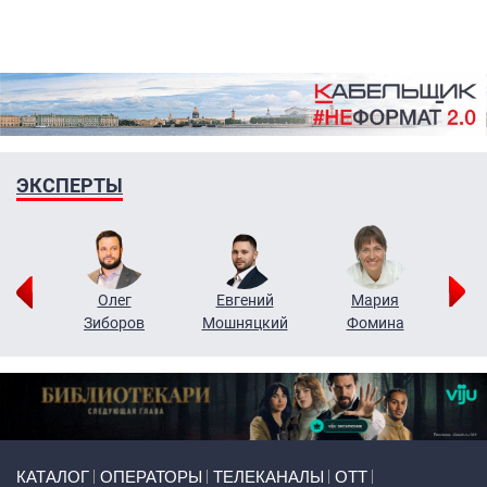
ЭКСПЕРТЫ
рий
Олег
Евгений
Мария
н
Зиборов
Мошняцкий
Фомина
Primary links
КАТАЛОГ
ОПЕРАТОРЫ
ТЕЛЕКАНАЛЫ
ОТТ