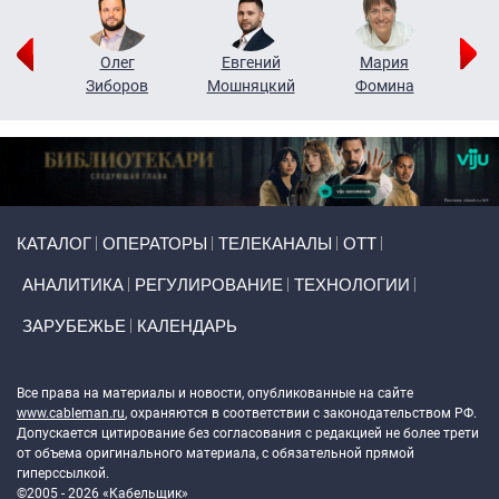
рий
Олег
Евгений
Мария
н
Зиборов
Мошняцкий
Фомина
Primary links
КАТАЛОГ
ОПЕРАТОРЫ
ТЕЛЕКАНАЛЫ
ОТТ
АНАЛИТИКА
РЕГУЛИРОВАНИЕ
ТЕХНОЛОГИИ
ЗАРУБЕЖЬЕ
КАЛЕНДАРЬ
Token Block
Все права на материалы и новости, опубликованные на сайте
www.cableman.ru
, охраняются в соответствии с законодательством РФ.
Допускается цитирование без согласования с редакцией не более трети
от объема оригинального материала, с обязательной прямой
гиперссылкой.
©2005 - 2026 «Кабельщик»