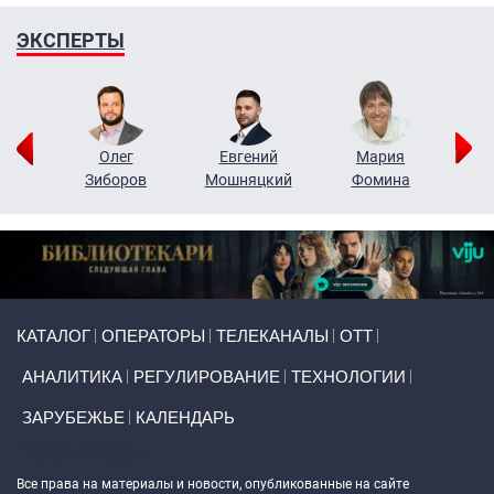
ЭКСПЕРТЫ
рий
Олег
Евгений
Мария
н
Зиборов
Мошняцкий
Фомина
Primary links
КАТАЛОГ
ОПЕРАТОРЫ
ТЕЛЕКАНАЛЫ
ОТТ
АНАЛИТИКА
РЕГУЛИРОВАНИЕ
ТЕХНОЛОГИИ
ЗАРУБЕЖЬЕ
КАЛЕНДАРЬ
Token Block
Все права на материалы и новости, опубликованные на сайте