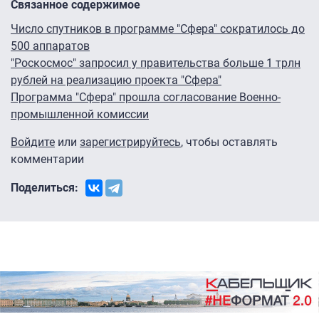
Связанное содержимое
Число спутников в программе "Сфера" сократилось до
500 аппаратов
"Роскосмос" запросил у правительства больше 1 трлн
рублей на реализацию проекта "Сфера"
Программа "Сфера" прошла согласование Военно-
промышленной комиссии
Войдите
или
зарегистрируйтесь
, чтобы оставлять
комментарии
Поделиться: