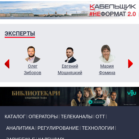
ЭКСПЕРТЫ
рий
Олег
Евгений
Мария
н
Зиборов
Мошняцкий
Фомина
Primary links
КАТАЛОГ
ОПЕРАТОРЫ
ТЕЛЕКАНАЛЫ
ОТТ
АНАЛИТИКА
РЕГУЛИРОВАНИЕ
ТЕХНОЛОГИИ