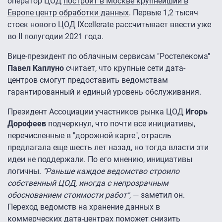
оператор ЦОД
построит в Москве крупнейший в
Европе центр обработки данных
. Первые 1,2 тысяч
стоек нового ЦОД IXcellerate рассчитывает ввести уже
во II полугодии 2021 года.
Вице-президент по облачным сервисам "Ростелекома"
Павел Каплуно
считает, что крупные сети дата-
центров смогут предоставить ведомствам
гарантированный и единый уровень обслуживания.
Президент Ассоциации участников рынка ЦОД
Игорь
Дорофеев
подчеркнул, что почти все инициативы,
перечисленные в "дорожной карте", отрасль
предлагала еще шесть лет назад, но тогда власти эти
идеи не поддержали. По его мнению, инициативы
логичны.
"Раньше каждое ведомство строило
собственный ЦОД, иногда с непрозрачным
обоснованием стоимости работ"
, — заметил он.
Переход ведомств на хранение данных в
коммерческих дата-центрах поможет снизить