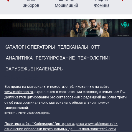
н
Зиборов
Мошняцкий
Фомина
Primary links
КАТАЛОГ
ОПЕРАТОРЫ
ТЕЛЕКАНАЛЫ
ОТТ
АНАЛИТИКА
РЕГУЛИРОВАНИЕ
ТЕХНОЛОГИИ
ЗАРУБЕЖЬЕ
КАЛЕНДАРЬ
Token Block
Все права на материалы и новости, опубликованные на сайте
www.cableman.ru
, охраняются в соответствии с законодательством РФ.
Допускается цитирование без согласования с редакцией не более трети
от объема оригинального материала, с обязательной прямой
гиперссылкой.
©2005 - 2026 «Кабельщик»
Политика сайта "Кабельщик" (интернет-адреса
www.cableman.ru
) в
отношении обработки персональных данных пользователей сети