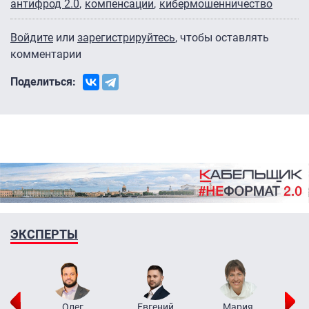
антифрод 2.0
компенсации
кибермошенничество
Войдите
или
зарегистрируйтесь
, чтобы оставлять
комментарии
Поделиться:
ЭКСПЕРТЫ
рий
Олег
Евгений
Мария