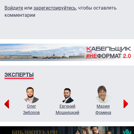
Войдите
или
зарегистрируйтесь
, чтобы оставлять
комментарии
ЭКСПЕРТЫ
рий
Олег
Евгений
Мария
н
Зиборов
Мошняцкий
Фомина