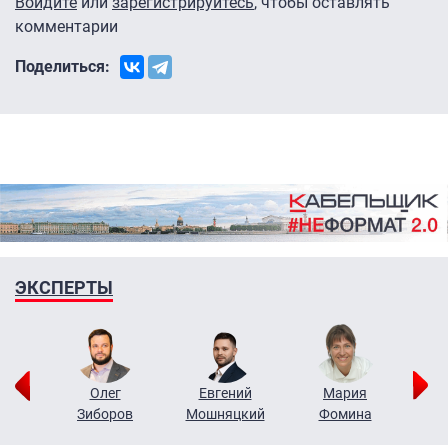
Войдите
или
зарегистрируйтесь
, чтобы оставлять
комментарии
Поделиться:
ЭКСПЕРТЫ
рий
Олег
Евгений
Мария
н
Зиборов
Мошняцкий
Фомина