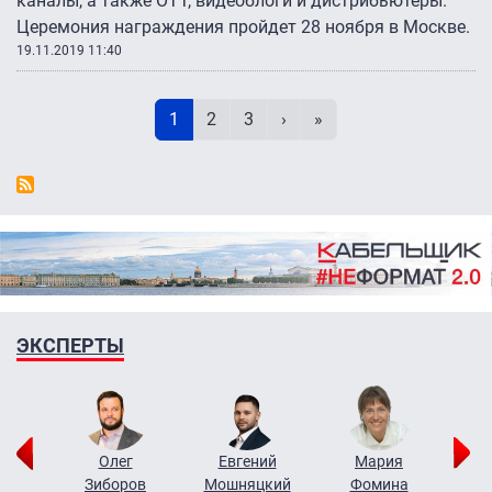
каналы, а также ОТТ, видеоблоги и дистрибьютеры.
Церемония награждения пройдет 28 ноября в Москве.
19.11.2019 11:40
Нумерация страниц
Текущая страница
Page
Page
Следующая страница
Последняя страница
1
2
3
›
»
ЭКСПЕРТЫ
рий
Олег
Евгений
Мария
н
Зиборов
Мошняцкий
Фомина