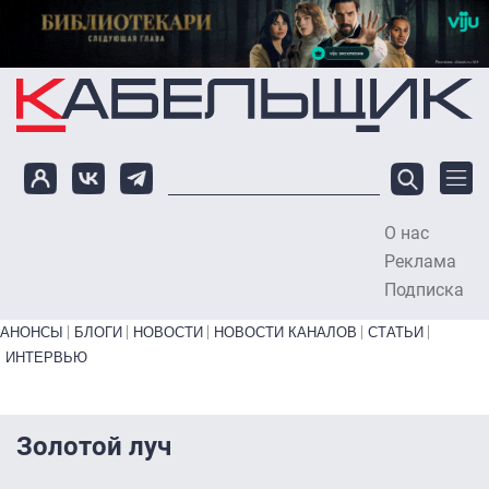
Перейти к основному содержанию
О нас
To
Реклама
Подписка
Primary links bottom
АНОНСЫ
БЛОГИ
НОВОСТИ
НОВОСТИ КАНАЛОВ
СТАТЬИ
ИНТЕРВЬЮ
Золотой луч