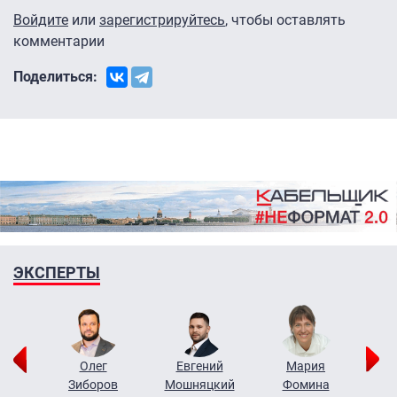
Войдите
или
зарегистрируйтесь
, чтобы оставлять
комментарии
Поделиться:
ЭКСПЕРТЫ
рий
Олег
Евгений
Мария
н
Зиборов
Мошняцкий
Фомина