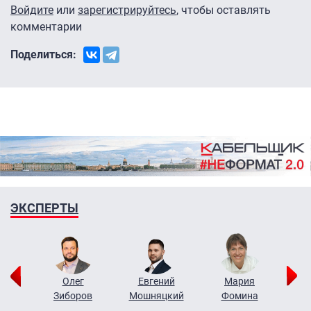
Войдите
или
зарегистрируйтесь
, чтобы оставлять
комментарии
Поделиться:
ЭКСПЕРТЫ
рий
Олег
Евгений
Мария
н
Зиборов
Мошняцкий
Фомина