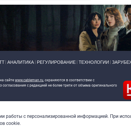
ТТ
АНАЛИТИКА
РЕГУЛИРОВАНИЕ
ТЕХНОЛОГИИ
ЗАРУБЕ
 на сайте
www.cableman.ru
, охраняются в соответствии с
 согласования с редакцией не более трети от объема оригинального
ableman.ru
) в отношении обработки персональных данных
гии работы с персонализированной информацией. При испо
в cookie.