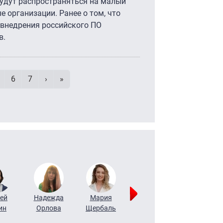
будут распространяться на малый
е организации. Ранее о том, что
 внедрения российского ПО
в.
умерация страниц
age
Page
Page
Следующая страница
Последняя страница
6
7
›
»
ей
Надежда
Мария
Алексей
Татьяна
ин
Орлова
Щербаль
Леонтьев
Воронова