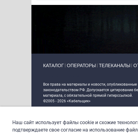
Primary links
КАТАЛОГ
ОПЕРАТОРЫ
ТЕЛЕКАНАЛЫ
О
Token Block
Все права на материалы и новости, опубликованные
законодательством РФ. Допускается цитирование без
материала, с обязательной прямой гиперссылкой.
©2005 - 2026 «Кабельщик»
Политика сайта "Кабельщик" (интернет-адреса
www.c
пользователей сети интернет
Наш сайт использует файлы cookie и схожие техноло
DrupalCoder — поддержка сайта c 2017 года
подтверждаете свое согласие на использование файло