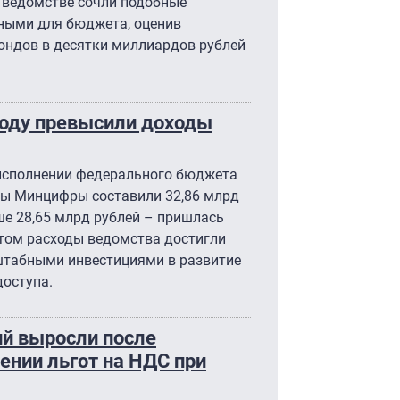
В ведомстве сочли подобные
ными для бюджета, оценив
ндов в десятки миллиардов рублей
оду превысили доходы
 исполнении федерального бюджета
оды Минцифры составили 32,86 млрд
ше 28,65 млрд рублей – пришлась
этом расходы ведомства достигли
сштабными инвестициями в развитие
доступа.
ий выросли после
ении льгот на НДС при