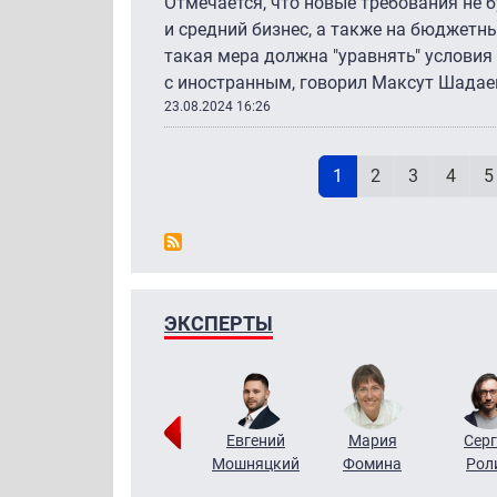
Отмечается, что новые требования не 
и средний бизнес, а также на бюджетны
такая мера должна "уравнять" условия
с иностранным, говорил Максут Шадае
23.08.2024 16:26
Н
Текущая страница
Page
Page
Page
P
1
2
3
4
5
ЭКСПЕРТЫ
ригорий
Виктор
Евгений
Мария
Серг
Кузин
Бритько
Мошняцкий
Фомина
Рол