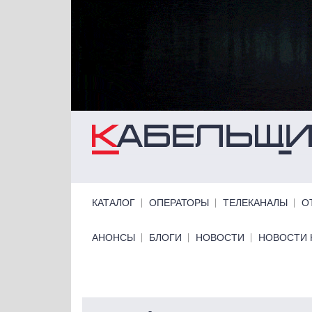
Перейти к основному содержанию
Primary links
КАТАЛОГ
ОПЕРАТОРЫ
ТЕЛЕКАНАЛЫ
О
Primary links bottom
АНОНСЫ
БЛОГИ
НОВОСТИ
НОВОСТИ 