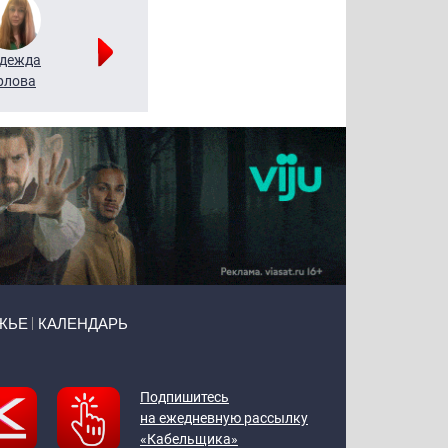
дежда
Мария
Алексей
рлова
Щербаль
Леонтьев
ЖЬЕ
КАЛЕНДАРЬ
Подпишитесь
на ежедневную рассылку
«Кабельщика»