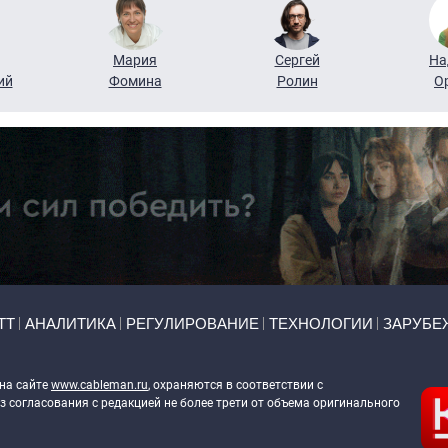
Мария
Сергей
На
ий
Фомина
Ролин
О
ТТ
АНАЛИТИКА
РЕГУЛИРОВАНИЕ
ТЕХНОЛОГИИ
ЗАРУБЕ
 на сайте
www.cableman.ru
, охраняются в соответствии с
 согласования с редакцией не более трети от объема оригинального