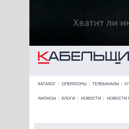
Перейти к основному содержанию
Primary links
КАТАЛОГ
ОПЕРАТОРЫ
ТЕЛЕКАНАЛЫ
О
Primary links bottom
АНОНСЫ
БЛОГИ
НОВОСТИ
НОВОСТИ 