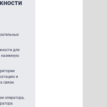
жности
язательных
жности для
ю наземную
рритории
луатацию и
а связи.
зи оператора,
ератора