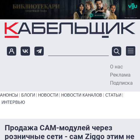
Перейти к основному содержанию
О нас
To
Реклама
Подписка
Primary links bottom
АНОНСЫ
БЛОГИ
НОВОСТИ
НОВОСТИ КАНАЛОВ
СТАТЬИ
ИНТЕРВЬЮ
Продажа САМ-модулей через
розничные сети - сам Ziggo этим не