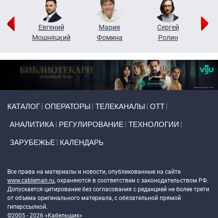
ор
Евгений
Мария
Сергей
Н
ко
Мошняцкий
Фомина
Ролин
Primary links
КАТАЛОГ
ОПЕРАТОРЫ
ТЕЛЕКАНАЛЫ
ОТТ
АНАЛИТИКА
РЕГУЛИРОВАНИЕ
ТЕХНОЛОГИИ
ЗАРУБЕЖЬЕ
КАЛЕНДАРЬ
Token Block
Все права на материалы и новости, опубликованные на сайте
www.cableman.ru
, охраняются в соответствии с законодательством РФ.
Допускается цитирование без согласования с редакцией не более трети
от объема оригинального материала, с обязательной прямой
гиперссылкой.
©2005 - 2026 «Кабельщик»