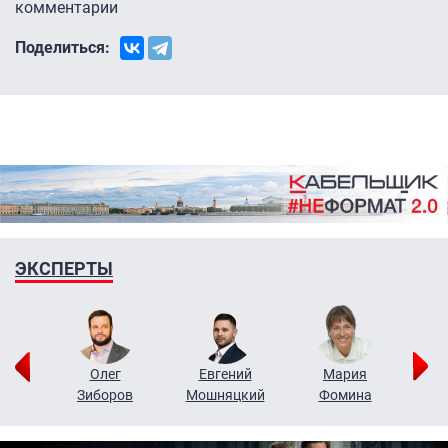
комментарии
Поделиться:
ЭКСПЕРТЫ
рий
Олег
Евгений
Мария
н
Зиборов
Мошняцкий
Фомина