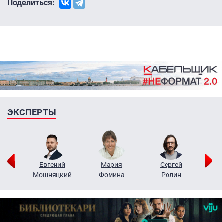
Поделиться:
ЭКСПЕРТЫ
ор
Евгений
Мария
Сергей
Н
ко
Мошняцкий
Фомина
Ролин