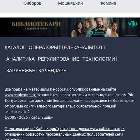
н
Зиборов
Мошняцкий
Фомина
Primary links
КАТАЛОГ
ОПЕРАТОРЫ
ТЕЛЕКАНАЛЫ
ОТТ
АНАЛИТИКА
РЕГУЛИРОВАНИЕ
ТЕХНОЛОГИИ
ЗАРУБЕЖЬЕ
КАЛЕНДАРЬ
Token Block
Все права на материалы и новости, опубликованные на сайте
www.cableman.ru
, охраняются в соответствии с законодательством РФ.
Допускается цитирование без согласования с редакцией не более трети
от объема оригинального материала, с обязательной прямой
гиперссылкой.
©2005 - 2026 «Кабельщик»
Политика сайта "Кабельщик" (интернет-адреса
www.cableman.ru
) в
отношении обработки персональных данных пользователей сети