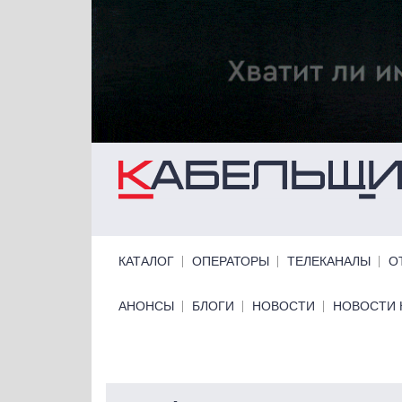
Перейти к основному содержанию
Primary links
КАТАЛОГ
ОПЕРАТОРЫ
ТЕЛЕКАНАЛЫ
О
Primary links bottom
АНОНСЫ
БЛОГИ
НОВОСТИ
НОВОСТИ 