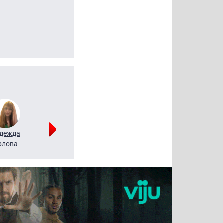
дежда
Мария
Алексей
рлова
Щербаль
Леонтьев