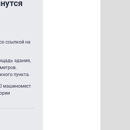
чнутся
со ссылкой на
ощадь здания,
 метров.
кного пункта.
80 машиномест
тории