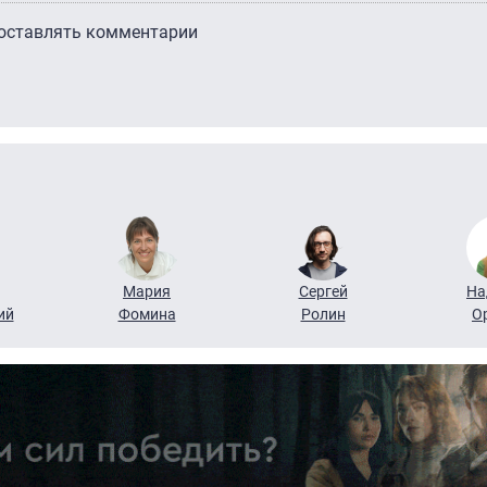
 оставлять комментарии
Мария
Сергей
На
ий
Фомина
Ролин
О