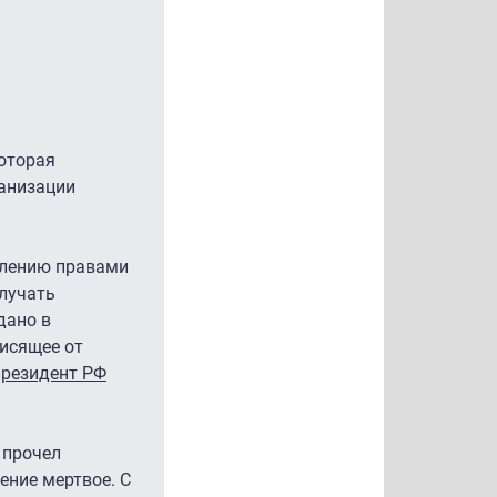
которая
ганизации
лению правами
олучать
дано в
висящее от
президент РФ
 прочел
ение мертвое. С