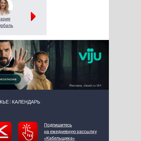
ария
Алексей
Татьяна
рбаль
Леонтьев
Воронова
ЖЬЕ
КАЛЕНДАРЬ
Подпишитесь
на ежедневную рассылку
«Кабельщика»