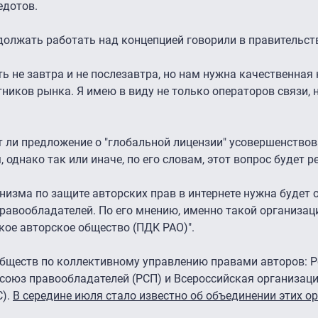
едотов.
должать работать над концепцией говорили в правительст
ь не завтра и не послезавтра, но нам нужна качественная 
ников рынка. Я имею в виду не только операторов связи, но
т ли предложение о "глобальной лицензии" усовершенствов
 однако так или иначе, по его словам, этот вопрос будет р
низма по защите авторских прав в интернете нужна будет 
равообладателей. По его мнению, именно такой организац
кое авторское общество (ПДК РАО)".
обществ по коллективному управлению правами авторов: 
 союз правообладателей (РСП) и Всероссийская организац
С).
В середине июля стало известно об объединении этих о