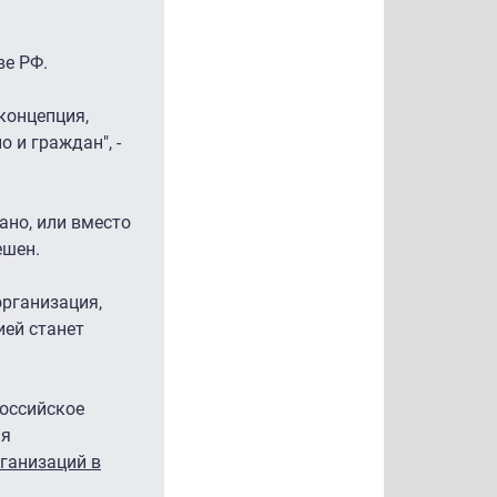
ве РФ.
концепция,
 и граждан", -
ано, или вместо
ешен.
организация,
ией станет
Российское
ия
рганизаций в