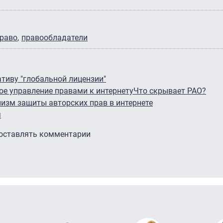
право
правообладатели
тиву "глобальной лицензии"
ое управление правами к интернету
Что скрывает РАО?
изм защиты авторских прав в интернете
я
 оставлять комментарии