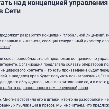
ать над концепцией управления
в Сети
продолжит разработку концепции "глобальной лицензии", 
 правами в интернете, сообщил генеральный директор ор
естия
".
ий союз правообладателей предложил концепцию
по управ
интернете. Организация предлагала обязать операторов п
ие цифрового контента – то есть произведение будет пере
лей, а владелец прав будет получать вознаграждение, "за
дея долго обсуждалась, многие критиковали ее, и в итоге
я работа над законопроектом нецелесообразна
.
 Многие встретили его в штыки: кто-то не разобрался и не
ованных публикаций в прессе. Мы не считаем, что предлож