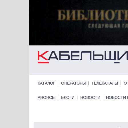
Перейти к основному содержанию
Primary links
КАТАЛОГ
ОПЕРАТОРЫ
ТЕЛЕКАНАЛЫ
О
Primary links bottom
АНОНСЫ
БЛОГИ
НОВОСТИ
НОВОСТИ 