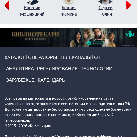
ор
Евгений
Мария
Сергей
Н
ко
Мошняцкий
Фомина
Ролин
Primary links
КАТАЛОГ
ОПЕРАТОРЫ
ТЕЛЕКАНАЛЫ
ОТТ
АНАЛИТИКА
РЕГУЛИРОВАНИЕ
ТЕХНОЛОГИИ
ЗАРУБЕЖЬЕ
КАЛЕНДАРЬ
Token Block
Все права на материалы и новости, опубликованные на сайте
www.cableman.ru
, охраняются в соответствии с законодательством РФ.
Допускается цитирование без согласования с редакцией не более трети
от объема оригинального материала, с обязательной прямой
гиперссылкой.
©2005 - 2026 «Кабельщик»