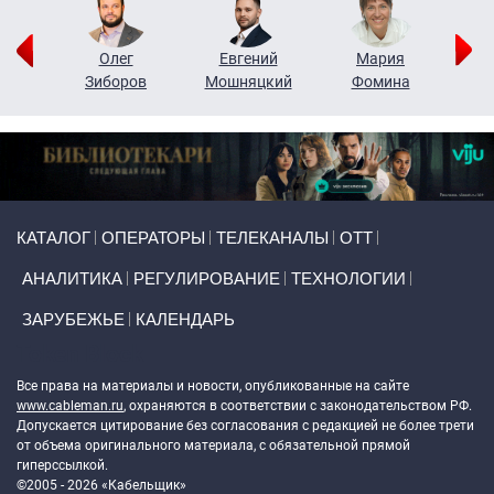
рий
Олег
Евгений
Мария
н
Зиборов
Мошняцкий
Фомина
Primary links
КАТАЛОГ
ОПЕРАТОРЫ
ТЕЛЕКАНАЛЫ
ОТТ
АНАЛИТИКА
РЕГУЛИРОВАНИЕ
ТЕХНОЛОГИИ
ЗАРУБЕЖЬЕ
КАЛЕНДАРЬ
Token Block
Все права на материалы и новости, опубликованные на сайте
www.cableman.ru
, охраняются в соответствии с законодательством РФ.
Допускается цитирование без согласования с редакцией не более трети
от объема оригинального материала, с обязательной прямой
гиперссылкой.
©2005 - 2026 «Кабельщик»