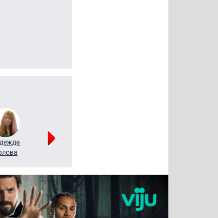
дежда
Мария
Алексей
рлова
Щербаль
Леонтьев