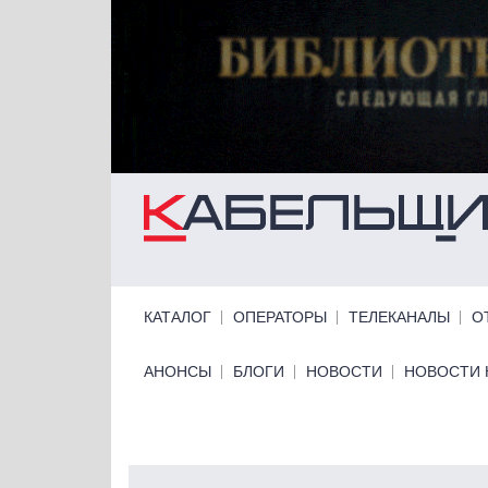
Перейти к основному содержанию
Primary links
КАТАЛОГ
ОПЕРАТОРЫ
ТЕЛЕКАНАЛЫ
О
Primary links bottom
АНОНСЫ
БЛОГИ
НОВОСТИ
НОВОСТИ 