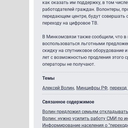
как оказать им поддержку, в том числ
работодателей граждан. Волонтеры, п
передающем центре, будут совершать 
переходу на цифровое ТВ.
В Минкомсвязи также сообщили, что в 
воспользоваться льготными предложен
скидку на спутниковое оборудование и 
лет с возможностью продления этого ср
операторы не получают.
Темы
Алексей Волин
Минцифры РФ
переход
Связанное содержимое
Волин предложил семьям откладывать 
Волин: нужно усилить работу СМИ по и
Информирование населения о "переходе