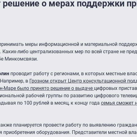
 решение о мерах поддержки пр
 принимать меры информационной и материальной поддер
. Каких-либо централизованных мер по всей стране не пре
жбе Минкомсвязи.
олин
проводит работу с регионами, в которых местные вла
 Например, в
Грозном открыт Центр консультационной по
н-Маре было принято решение о выдаче
цифровых приста
иональной рабочей группы по развитию цифрового телеви
адывая по 100 рублей в месяц, к концу года
семья сможет 
 также планируется провести работу по выявлению граждан
 приобретения оборудования. Представители местной вла