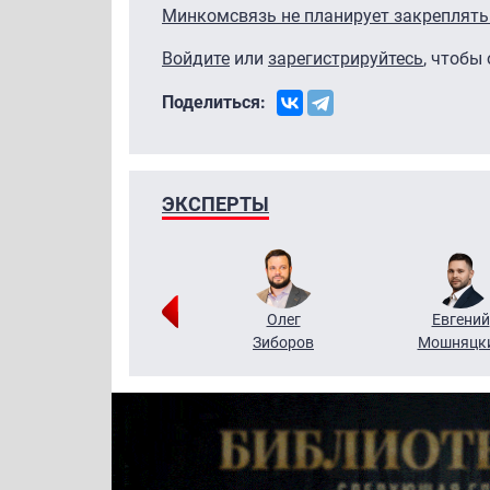
Минкомсвязь не планирует закреплять 
Войдите
или
зарегистрируйтесь
, чтобы
Поделиться:
ЭКСПЕРТЫ
Григорий
Олег
Евгений
Кузин
Зиборов
Мошняцк