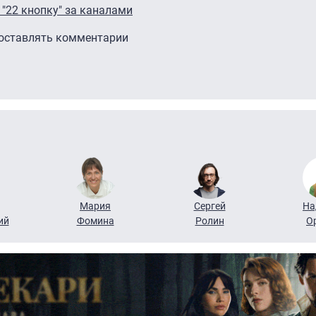
"22 кнопку" за каналами
 оставлять комментарии
Мария
Сергей
На
ий
Фомина
Ролин
О