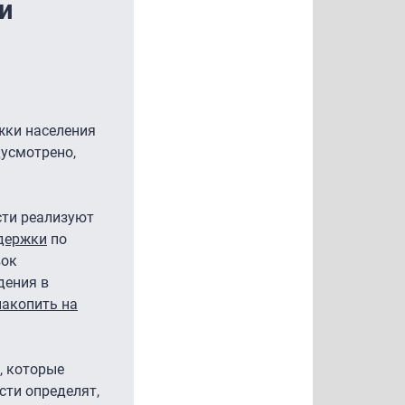
и
жки населения
дусмотрено,
сти реализуют
ддержки
по
вок
дения в
накопить на
, которые
сти определят,