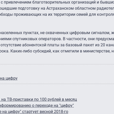
е с привлечением благотворительных организаций и бывши
рошедшие подготовку на Астраханском областном радиоте
обходы проживающих на их территории семей для контроля
населенных пунктах, не охваченных цифровым сигналом, ж
иями спутниковых операторов. В частности, они предусм
отсутствие абонентской платы за базовый пакет из 20 кан
ока. Каких-либо субсидий, как отметили в министерстве, н
 на цифру
на ТВ-приставки по 100 рублей в месяц
нформированию о переходе на "цифру"
 на цифру" стартует весной 2018-го