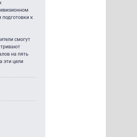
х
левизионном
 подготовки к
ители смогут
атривают
алов на пять
а эти цели