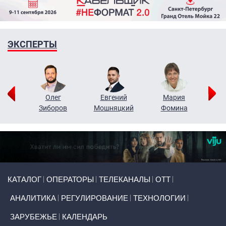
ЭКСПЕРТЫ
рий
Олег
Евгений
Мария
н
Зиборов
Мошняцкий
Фомина
Primary links
КАТАЛОГ
ОПЕРАТОРЫ
ТЕЛЕКАНАЛЫ
ОТТ
АНАЛИТИКА
РЕГУЛИРОВАНИЕ
ТЕХНОЛОГИИ
ЗАРУБЕЖЬЕ
КАЛЕНДАРЬ