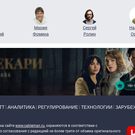
Мария
Сергей
На
ий
Фомина
Ролин
О
ТТ
АНАЛИТИКА
РЕГУЛИРОВАНИЕ
ТЕХНОЛОГИИ
ЗАРУБЕ
 на сайте
www.cableman.ru
, охраняются в соответствии с
 согласования с редакцией не более трети от объема оригинального