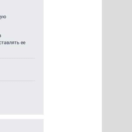
мую
в
ставлять ее