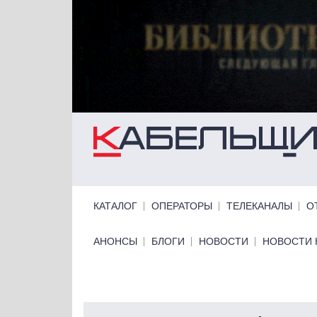
Перейти к основному содержанию
Primary links
КАТАЛОГ
ОПЕРАТОРЫ
ТЕЛЕКАНАЛЫ
О
Primary links bottom
АНОНСЫ
БЛОГИ
НОВОСТИ
НОВОСТИ 