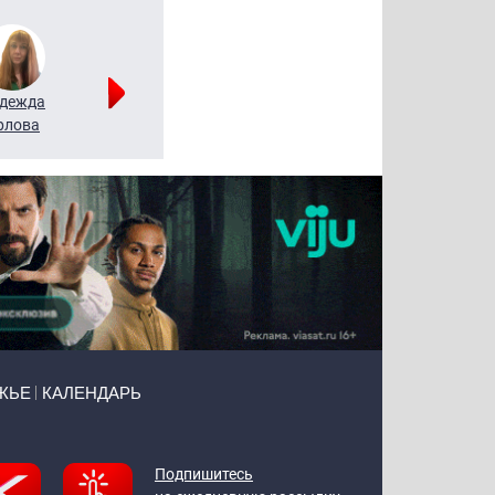
дежда
Мария
Алексей
рлова
Щербаль
Леонтьев
ЖЬЕ
КАЛЕНДАРЬ
Подпишитесь