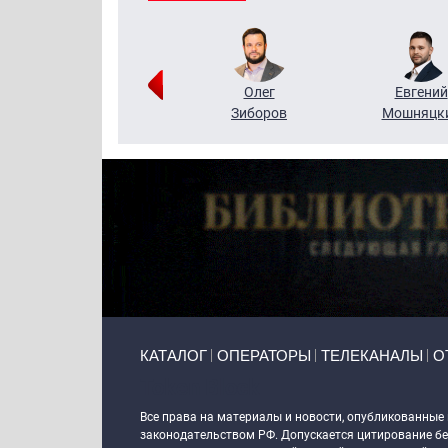
Григорий
Олег
Евгений
Кузин
Зиборов
Мошняцк
Primary links
КАТАЛОГ
ОПЕРАТОРЫ
ТЕЛЕКАНАЛЫ
О
Token Block
Все права на материалы и новости, опубликованные
законодательством РФ. Допускается цитирование без