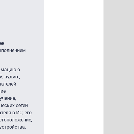
ев
выполнением
ормацию о
, аудио-,
вателей
ние
учение,
ческих сетей
еля в ИС, его
естоположение,
устройства.