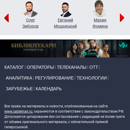
рий
Олег
Евгений
Мария
н
Зиборов
Мошняцкий
Фомина
Primary links
КАТАЛОГ
ОПЕРАТОРЫ
ТЕЛЕКАНАЛЫ
ОТТ
АНАЛИТИКА
РЕГУЛИРОВАНИЕ
ТЕХНОЛОГИИ
ЗАРУБЕЖЬЕ
КАЛЕНДАРЬ
Token Block
Все права на материалы и новости, опубликованные на сайте
www.cableman.ru
, охраняются в соответствии с законодательством РФ.
Допускается цитирование без согласования с редакцией не более трети
от объема оригинального материала, с обязательной прямой
гиперссылкой.