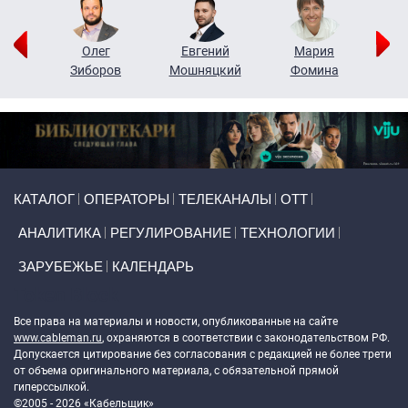
рий
Олег
Евгений
Мария
н
Зиборов
Мошняцкий
Фомина
Primary links
КАТАЛОГ
ОПЕРАТОРЫ
ТЕЛЕКАНАЛЫ
ОТТ
АНАЛИТИКА
РЕГУЛИРОВАНИЕ
ТЕХНОЛОГИИ
ЗАРУБЕЖЬЕ
КАЛЕНДАРЬ
Token Block
Все права на материалы и новости, опубликованные на сайте
www.cableman.ru
, охраняются в соответствии с законодательством РФ.
Допускается цитирование без согласования с редакцией не более трети
от объема оригинального материала, с обязательной прямой
гиперссылкой.
©2005 - 2026 «Кабельщик»