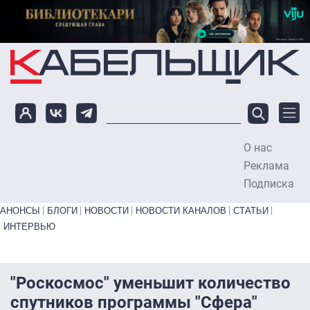
Перейти к основному содержанию
О нас
To
Реклама
Подписка
Primary links bottom
АНОНСЫ
БЛОГИ
НОВОСТИ
НОВОСТИ КАНАЛОВ
СТАТЬИ
ИНТЕРВЬЮ
"Роскосмос" уменьшит количество
спутников программы "Сфера"