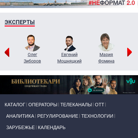
ЭКСПЕРТЫ
рий
Олег
Евгений
Мария
н
Зиборов
Мошняцкий
Фомина
Primary links
КАТАЛОГ
ОПЕРАТОРЫ
ТЕЛЕКАНАЛЫ
ОТТ
АНАЛИТИКА
РЕГУЛИРОВАНИЕ
ТЕХНОЛОГИИ
ЗАРУБЕЖЬЕ
КАЛЕНДАРЬ
Token Block